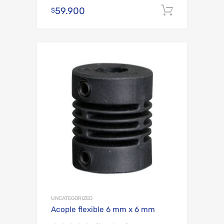
59.900
Añadir al
$
Add to Wishli
Add to Compare
UNCATEGORIZED
Acople flexible 6 mm x 6 mm