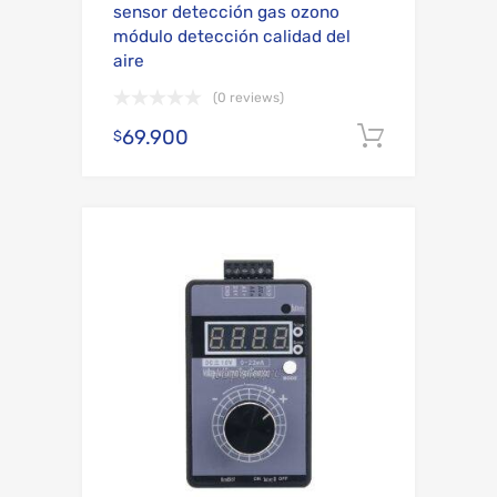
sensor detección gas ozono
módulo detección calidad del
aire
(0 reviews)
69.900
Añadir al
$
Add to Wishli
Add to Compare