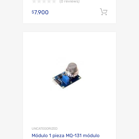
(0 reviews)
7.900
Añadir al
$
Add to Wishli
Add to Compare
UNCATEGORIZED
Módulo 1 pieza MQ-131 módulo