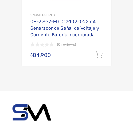
UNCATEGORIZED
QH-VISG2-ED DC±10V 0-22mA
Generador de Señal de Voltaje y
Corriente Batería Incorporada
(0 reviews)
84.900
Añadir al
$