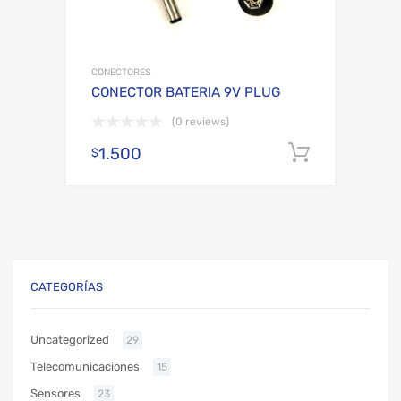
CONECTORES
CONECTOR BATERIA 9V PLUG
(0 reviews)
1.500
Añadir al
$
CATEGORÍAS
Uncategorized
29
Telecomunicaciones
15
Sensores
23