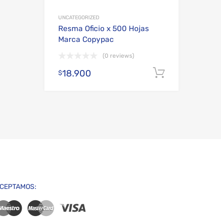
UNCATEGORIZED
Resma Oficio x 500 Hojas
Marca Copypac
(0 reviews)
18.900
Añadir al c
$
CEPTAMOS: