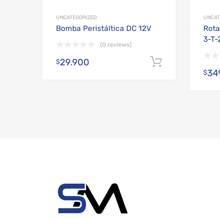
UNCATEGORIZED
UNCAT
Bomba Peristáltica DC 12V
Rota
3-T-
(0 reviews)
29.900
Añadir al c
$
34
$