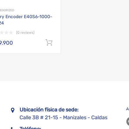
EGORIZED
ry Encoder E40S6-1000-
24
(0 reviews)
arrito
9.900
Añadir al carrito
Ubicación física de sede:
A
Calle 3B # 21-15 - Manizales - Caldas
Teléfono: