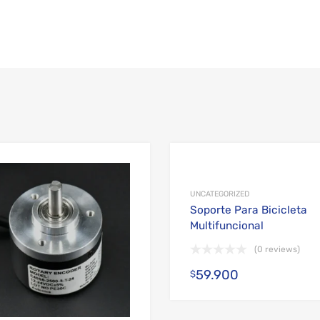
Add to Wishlist
Add to Compare
UNCATEGORIZED
Soporte Para Bicicleta
Multifuncional
(0 reviews)
59.900
$