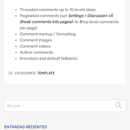
Threaded comments up to 10 levels deep
Paginated comments (set
Settings > Discussion >Â
Break comments into pages
Â to
5
top level comments
per page)
Comment markup / formatting
Comment images
Comment videos
Author comments
Gravatars and default fallbacks
CATEGORIES:
TEMPLATE
ENTRADAS RECIENTES