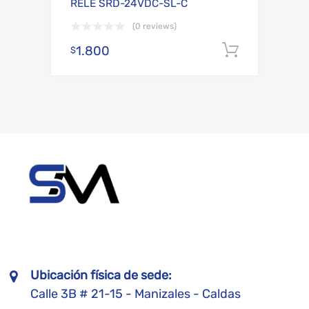
RELE SRD-24VDC-SL-C
(0 reviews)
1.800
Añadir al
$
Ubicación física de sede:
Calle 3B # 21-15 - Manizales - Caldas