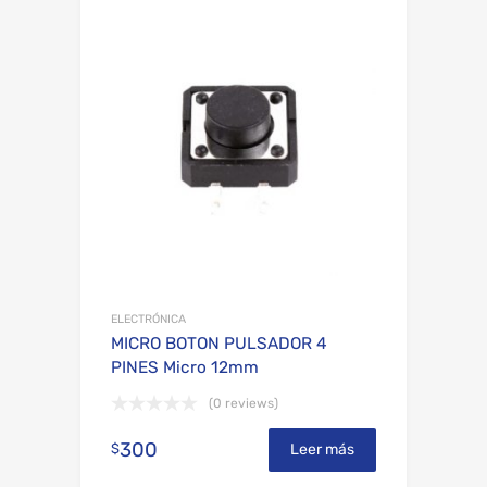
Add to Wishli
Add to Compare
ELECTRÓNICA
MICRO BOTON PULSADOR 4
PINES Micro 12mm
(0 reviews)
300
$
Leer más