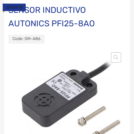
¡OFERTA!
SENSOR INDUCTIVO
AUTONICS PFI25-8AO
Code:
SM-A86