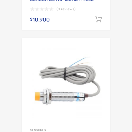
(0 reviews)
10.900
Añadir al
$
Add to Wishli
Add to Compare
SENSORES