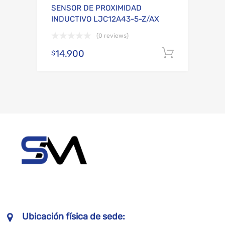
SENSOR DE PROXIMIDAD
INDUCTIVO LJC12A43-5-Z/AX
(0 reviews)
14.900
Añadir al
$
Ubicación física de sede: