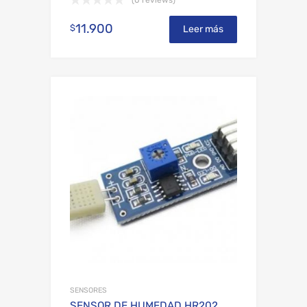
11.900
$
Leer más
Add to Wishli
Add to Compare
SENSORES
SENSOR DE HUMEDAD HR202