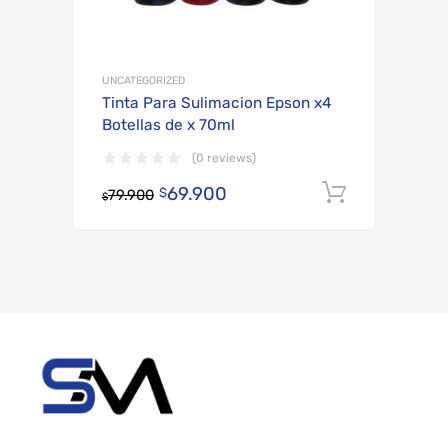
UNCATEGORIZED
Tinta Para Sulimacion Epson x4
Botellas de x 70ml
(0 reviews)
69.900
Añadir al
$
79.900
$