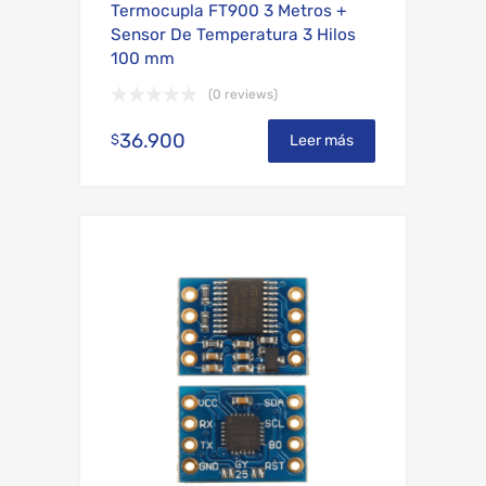
Termocupla FT900 3 Metros +
Sensor De Temperatura 3 Hilos
100 mm
(0 reviews)
36.900
$
Leer más
Add to Wishli
Add to Compare