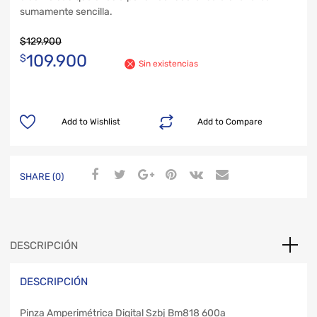
sumamente sencilla.
$
129.900
109.900
$
Sin existencias
Add to Wishlist
Add to Compare
SHARE (0)
DESCRIPCIÓN
DESCRIPCIÓN
Pinza Amperimétrica Digital Szbj Bm818 600a