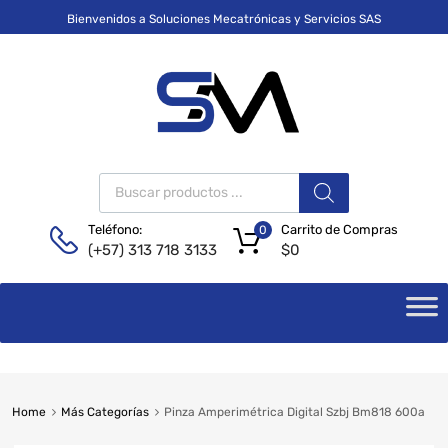
Bienvenidos a Soluciones Mecatrónicas y Servicios SAS
Carrito de Compras
Teléfono:
0
$
0
(+57) 313 718 3133
Home
Más Categorías
Pinza Amperimétrica Digital Szbj Bm818 600a