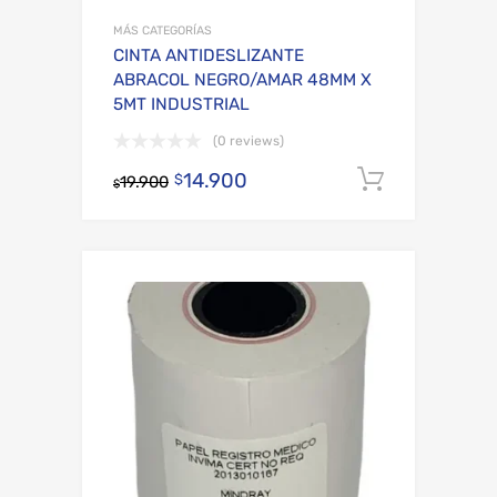
MÁS CATEGORÍAS
CINTA ANTIDESLIZANTE
ABRACOL NEGRO/AMAR 48MM X
5MT INDUSTRIAL
(0 reviews)
14.900
Añadir al
$
19.900
$
Add to Wishli
Add to Compare