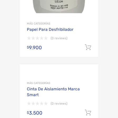
MÁS CATEGORÍAS
Papel Para Desfribilador
(0 reviews)
9.900
Añadir al
$
Add to Wishli
Add to Compare
MÁS CATEGORÍAS
Cinta De Aislamiento Marca
Smart
(0 reviews)
3.500
Añadir al
$