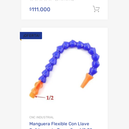
111.000
Añadir al
$
¡OFERTA!
Add to Wishli
Add to Compare
CNC INDUSTRIAL
Manguera Flexible Con Llave