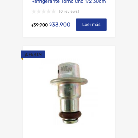
Refrigerante Torno Cnc 1/2 30cm
(0 reviews)
33.900
$
Leer más
39.900
$
¡OFERTA!
Add to Wishli
Add to Compare