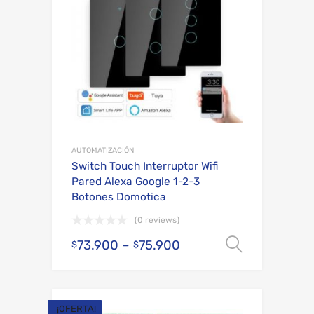
AUTOMATIZACIÓN
Switch Touch Interruptor Wifi
Pared Alexa Google 1-2-3
Botones Domotica
(0 reviews)
73.900
–
75.900
Selecci
$
$
¡OFERTA!