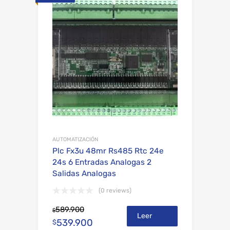
Add to Wishli
Add to Compare
AUTOMATIZACIÓN
Plc Fx3u 48mr Rs485 Rtc 24e
24s 6 Entradas Analogas 2
Salidas Analogas
(0 reviews)
589.900
$
Leer
539.900
$