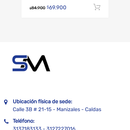
69.900
Añadir al
$
84.900
$
Ubicación física de sede:
Calle 3B # 21-15 - Manizales - Caldas
Teléfono:
3137183133 - 3127227016