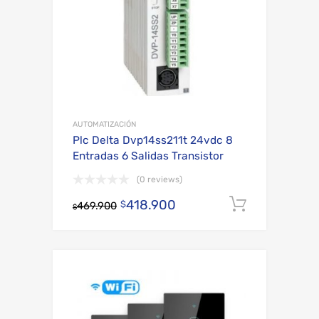
AUTOMATIZACIÓN
Plc Delta Dvp14ss211t 24vdc 8
Entradas 6 Salidas Transistor
(0 reviews)
418.900
Añadir al
$
469.900
$
Add to Wishli
Add to Compare