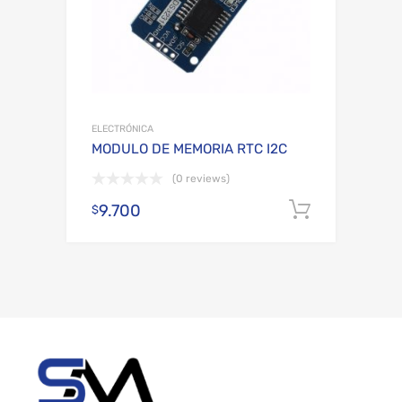
ELECTRÓNICA
MODULO DE MEMORIA RTC I2C
(0 reviews)
9.700
Añadir al
$